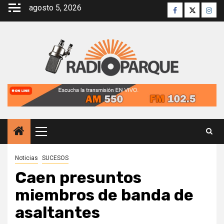
Saltar
agosto 5, 2026
Facebook
Twitter
Inst
al
contenido
Menú
principal
Noticias
SUCESOS
Caen presuntos
miembros de banda de
asaltantes