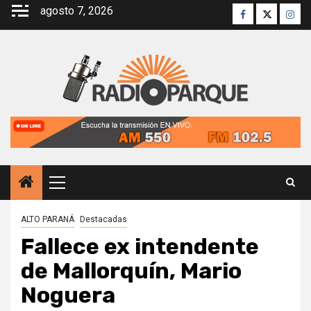
Saltar
agosto 7, 2026
Facebook
Twitter
Inst
al
contenido
Menú
principal
ALTO PARANÁ
Destacadas
Fallece ex intendente
de Mallorquín, Mario
Noguera