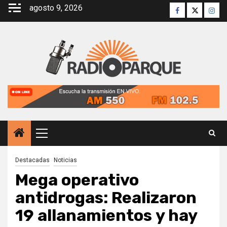
Saltar
agosto 9, 2026
Facebook
Twitter
Inst
al
contenido
Menú
principal
Destacadas
Noticias
Mega operativo
antidrogas: Realizaron
19 allanamientos y hay