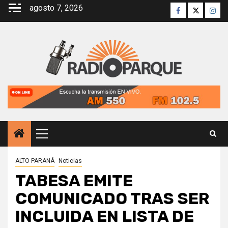
Saltar
agosto 7, 2026
Facebook
Twitter
Inst
al
contenido
Menú
principal
ALTO PARANÁ
Noticias
TABESA EMITE
COMUNICADO TRAS SER
INCLUIDA EN LISTA DE