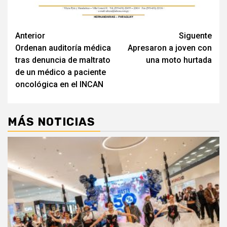
Navegación
Anterior
Siguente
Ordenan auditoría médica
Apresaron a joven con
de
tras denuncia de maltrato
una moto hurtada
entradas
de un médico a paciente
oncológica en el INCAN
MÁS NOTICIAS