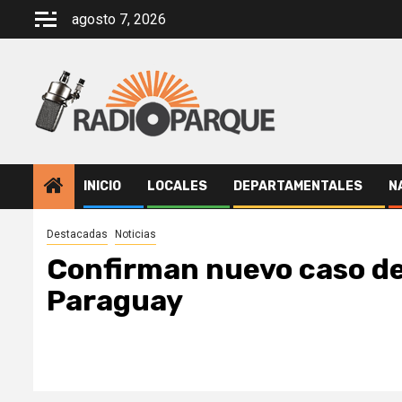
Saltar
agosto 7, 2026
al
contenido
INICIO
LOCALES
DEPARTAMENTALES
N
Destacadas
Noticias
Confirman nuevo caso de 
Paraguay