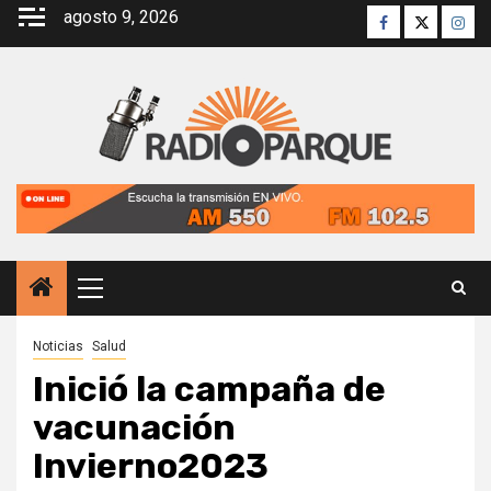
Saltar
agosto 9, 2026
Facebook
Twitter
Inst
al
contenido
Menú
principal
Noticias
Salud
Inició la campaña de
vacunación
Invierno2023