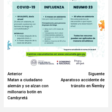
Navegación
Anterior
Siguente
Matan a ciudadano
Aparatoso accidente de
de
alemán y se alzan con
tránsito en Ñemby
entradas
millonario botín en
Cambyretá