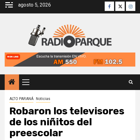
Saltar
agosto 5, 2026
Facebook
Twitter
Inst
al
contenido
Menú
principal
ALTO PARANÁ
Noticias
Robaron los televisores
de los niñitos del
preescolar