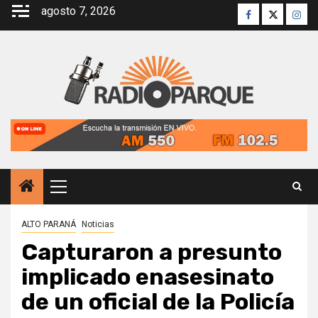
Saltar
agosto 7, 2026
Facebook
Twitter
Inst
al
contenido
Menú
principal
ALTO PARANÁ
Noticias
Capturaron a presunto
implicado enasesinato
de un oficial de la Policía