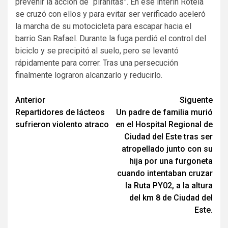
prevenir la acción de “pirañitas”. En ese ínterin Rotela
se cruzó con ellos y para evitar ser verificado aceleró
la marcha de su motocicleta para escapar hacia el
barrio San Rafael. Durante la fuga perdió el control del
biciclo y se precipitó al suelo, pero se levantó
rápidamente para correr. Tras una persecución
finalmente lograron alcanzarlo y reducirlo.
Navegación
Anterior
Siguente
Repartidores de lácteos
Un padre de familia murió
de
sufrieron violento atraco
en el Hospital Regional de
entradas
Ciudad del Este tras ser
atropellado junto con su
hija por una furgoneta
cuando intentaban cruzar
la Ruta PY02, a la altura
del km 8 de Ciudad del
Este.