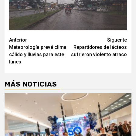
Navegación
Anterior
Siguente
Meteorología prevé clima
Repartidores de lácteos
de
cálido y lluvias para este
sufrieron violento atraco
entradas
lunes
MÁS NOTICIAS