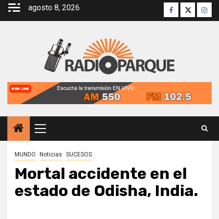
Saltar
agosto 8, 2026
Facebook
Twitter
Inst
al
contenido
Menú
principal
MUNDO
Noticias
SUCESOS
Mortal accidente en el
estado de Odisha, India.