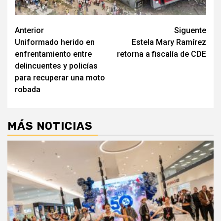
Navegación
Anterior
Siguente
Uniformado herido en
Estela Mary Ramírez
de
enfrentamiento entre
retorna a fiscalía de CDE
entradas
delincuentes y policías
para recuperar una moto
robada
MÁS NOTICIAS