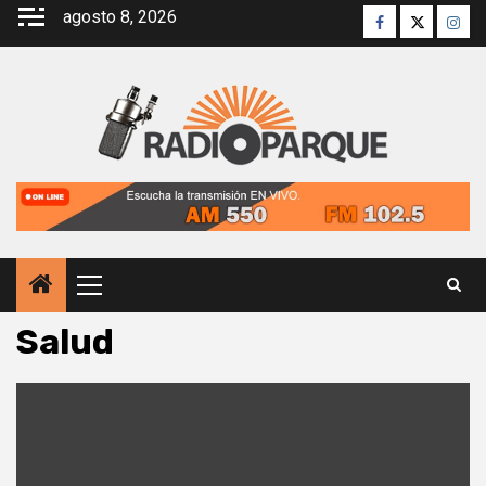
Saltar
agosto 8, 2026
Facebook
Twitter
Inst
al
contenido
Menú
principal
Salud