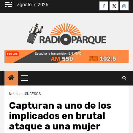
Saltar
agosto 7, 2026
Facebook
Twitter
Inst
al
contenido
Menú
principal
Noticias
SUCESOS
Capturan a uno de los
implicados en brutal
ataque a una mujer