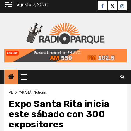
Saltar
agosto 7, 2026
Facebook
Twitter
Inst
al
contenido
Menú
principal
ALTO PARANÁ
Noticias
Expo Santa Rita inicia
este sábado con 300
expositores