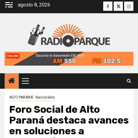
Saltar
agosto 8, 2026
Facebook
Twitter
Inst
al
contenido
Menú
principal
ALTO PARANÁ
Nacionales
Foro Social de Alto
Paraná destaca avances
en soluciones a