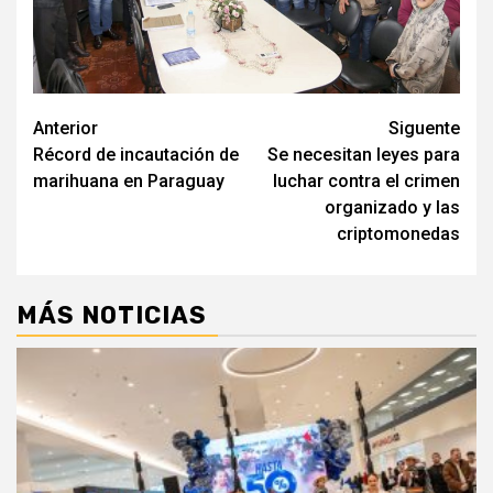
Navegación
Anterior
Siguente
Récord de incautación de
Se necesitan leyes para
de
marihuana en Paraguay
luchar contra el crimen
entradas
organizado y las
criptomonedas
MÁS NOTICIAS