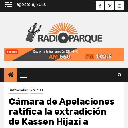
Saltar
agosto 8, 2026
Facebook
Twitter
Inst
al
contenido
Menú
principal
Destacadas
Noticias
Cámara de Apelaciones
ratifica la extradición
de Kassen Hijazi a