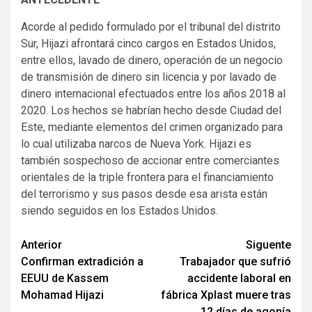
Acorde al pedido formulado por el tribunal del distrito
Sur, Hijazi afrontará cinco cargos en Estados Unidos,
entre ellos, lavado de dinero, operación de un negocio
de transmisión de dinero sin licencia y por lavado de
dinero internacional efectuados entre los años 2018 al
2020. Los hechos se habrían hecho desde Ciudad del
Este, mediante elementos del crimen organizado para
lo cual utilizaba narcos de Nueva York. Hijazi es
también sospechoso de accionar entre comerciantes
orientales de la triple frontera para el financiamiento
del terrorismo y sus pasos desde esa arista están
siendo seguidos en los Estados Unidos.
Navegación
Anterior
Siguente
Confirman extradición a
Trabajador que sufrió
de
EEUU de Kassem
accidente laboral en
entradas
Mohamad Hijazi
fábrica Xplast muere tras
12 días de agonía