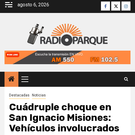
Saltar
agosto 6, 2026
Facebook
Twitter
Inst
al
contenido
Menú
principal
Destacadas
Noticias
Cuádruple choque en
San Ignacio Misiones:
Vehículos involucrados