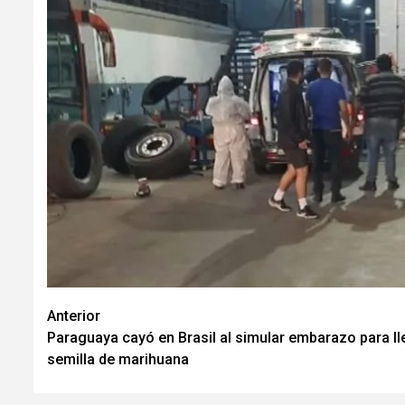
Navegación
Anterior
Paraguaya cayó en Brasil al simular embarazo para ll
de
semilla de marihuana
entradas