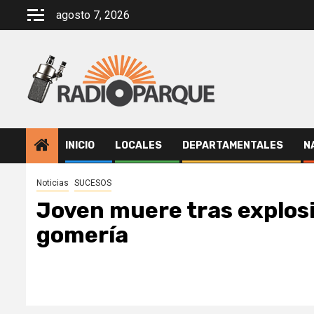
Saltar
agosto 7, 2026
al
contenido
INICIO
LOCALES
DEPARTAMENTALES
N
Noticias
SUCESOS
Joven muere tras explos
gomería