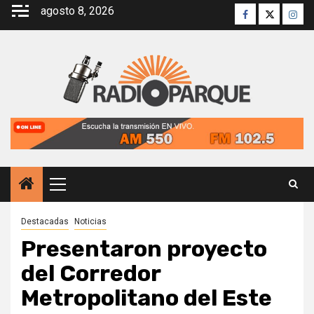
Saltar
agosto 8, 2026
Facebook
Twitter
Inst
al
contenido
Menú
principal
Destacadas
Noticias
Presentaron proyecto
del Corredor
Metropolitano del Este