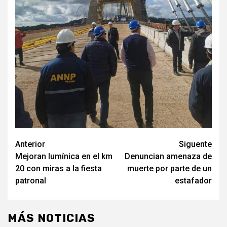
Navegación
Anterior
Siguente
Mejoran lumínica en el km
Denuncian amenaza de
de
20 con miras a la fiesta
muerte por parte de un
entradas
patronal
estafador
MÁS NOTICIAS