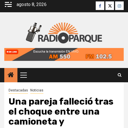
Saltar
agosto 8, 2026
Facebook
Twitter
Inst
al
contenido
Menú
principal
Destacadas
Noticias
Una pareja falleció tras
el choque entre una
camioneta y