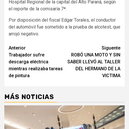
Hospital Regional de la capital del Alto Paraná, según
el reporte de la comisaría 7ª.
Por disposición del fiscal Edgar Torales, el conductor
del automóvil fue sometido a la prueba de alcotest, que
arrojó negativo.
Navegación
Anterior
Siguente
Trabajador sufre
ROBÓ UNA MOTO Y SIN
de
descarga eléctrica
SABER LLEVÓ AL TALLER
entradas
mientras realizaba tareas
DEL HERMANO DE LA
de pintura
VICTIMA
MÁS NOTICIAS