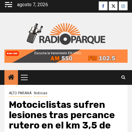
Saltar
agosto 7, 2026
Facebook
Twitter
Inst
al
contenido
Menú
principal
ALTO PARANÁ
Noticias
Motociclistas sufren
lesiones tras percance
rutero en el km 3,5 de