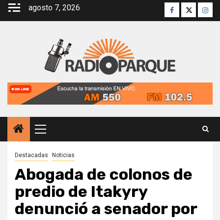
Saltar
agosto 7, 2026
Facebook
Twitter
Inst
al
contenido
Menú
principal
Destacadas
Noticias
Abogada de colonos de
predio de Itakyry
denunció a senador por