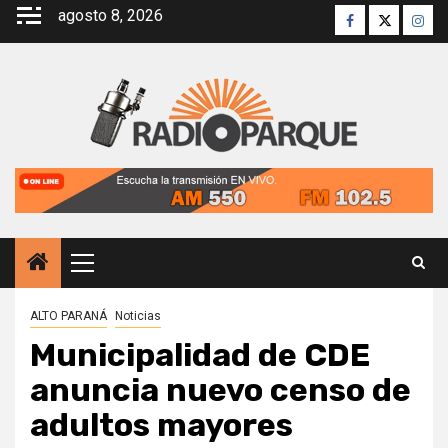
Saltar
agosto 8, 2026
Facebook
Twitter
Inst
al
contenido
Menú
principal
ALTO PARANÁ
Noticias
Municipalidad de CDE
anuncia nuevo censo de
adultos mayores