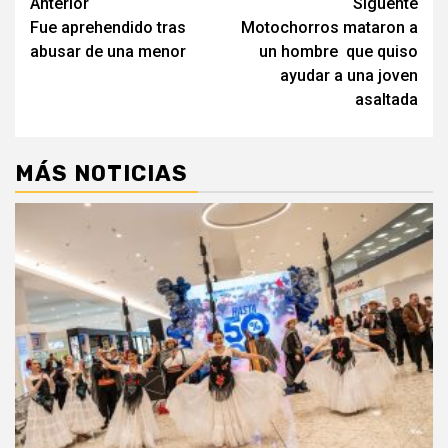
Navegación
Anterior
Siguente
Fue aprehendido tras
Motochorros mataron a
de
abusar de una menor
un hombre que quiso
entradas
ayudar a una joven
asaltada
MÁS NOTICIAS