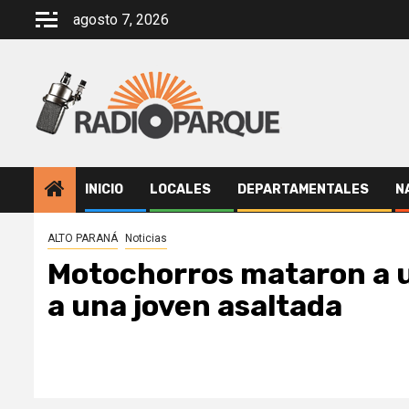
Saltar
agosto 7, 2026
al
contenido
INICIO
LOCALES
DEPARTAMENTALES
N
ALTO PARANÁ
Noticias
Motochorros mataron a 
a una joven asaltada