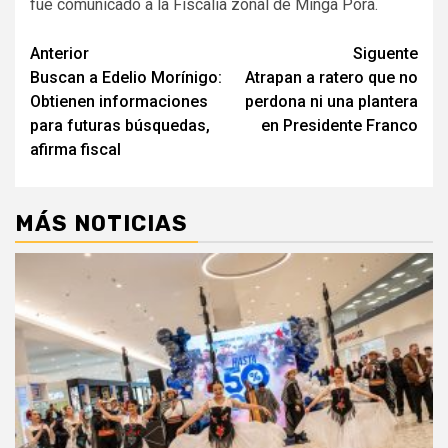
fue comunicado a la Fiscalía zonal de Minga Porã.
Navegación
Anterior
Siguente
Buscan a Edelio Morínigo:
Atrapan a ratero que no
de
Obtienen informaciones
perdona ni una plantera
entradas
para futuras búsquedas,
en Presidente Franco
afirma fiscal
MÁS NOTICIAS