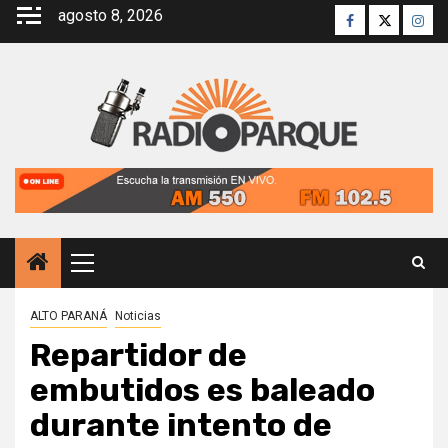
Saltar
agosto 8, 2026
Facebook
Twitter
Inst
al
contenido
Menú
principal
ALTO PARANÁ
Noticias
Repartidor de
embutidos es baleado
durante intento de