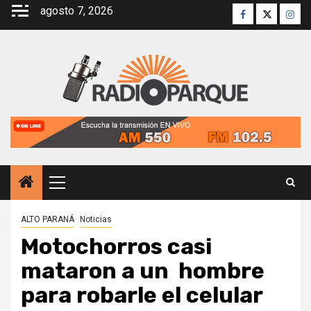
Saltar
agosto 7, 2026
Facebook
Twitter
Inst
al
contenido
Menú
principal
ALTO PARANÁ
Noticias
Motochorros casi
mataron a un hombre
para robarle el celular