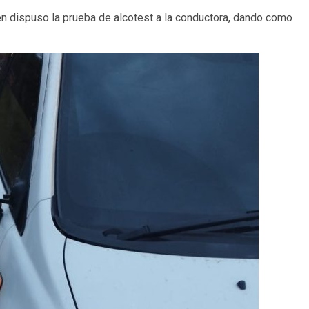
uien dispuso la prueba de alcotest a la conductora, dando como