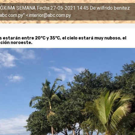
IMA SEMANA Fecha:27-05-2021 14:45 De:wilfrido benitez
r@abc.com.py" <interior@abc.com.py
 estarán entre 20°C y 35°C, el cielo estará muy nuboso, el
cción noroeste.