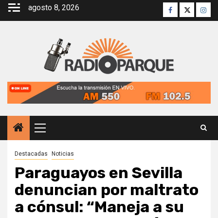
Saltar
agosto 8, 2026
Facebook
Twitter
Inst
al
contenido
Menú
principal
Destacadas
Noticias
Paraguayos en Sevilla
denuncian por maltrato
a cónsul: “Maneja a su