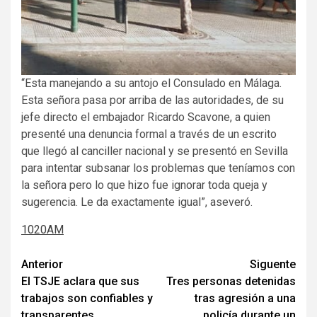
“Esta manejando a su antojo el Consulado en Málaga.
Esta señora pasa por arriba de las autoridades, de su
jefe directo el embajador Ricardo Scavone, a quien
presenté una denuncia formal a través de un escrito
que llegó al canciller nacional y se presentó en Sevilla
para intentar subsanar los problemas que teníamos con
la señora pero lo que hizo fue ignorar toda queja y
sugerencia. Le da exactamente igual”, aseveró.
1020AM
Navegación
Anterior
Siguente
El TSJE aclara que sus
Tres personas detenidas
de
trabajos son confiables y
tras agresión a una
entradas
transparentes
policía durante un