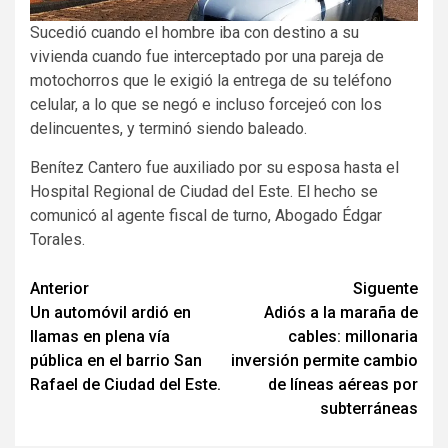
Sucedió cuando el hombre iba con destino a su
vivienda cuando fue interceptado por una pareja de
motochorros que le exigió la entrega de su teléfono
celular, a lo que se negó e incluso forcejeó con los
delincuentes, y terminó siendo baleado.
Benítez Cantero fue auxiliado por su esposa hasta el
Hospital Regional de Ciudad del Este. El hecho se
comunicó al agente fiscal de turno, Abogado Édgar
Torales.
Navegación
Anterior
Siguente
Un automóvil ardió en
Adiós a la maraña de
de
llamas en plena vía
cables: millonaria
entradas
pública en el barrio San
inversión permite cambio
Rafael de Ciudad del Este.
de líneas aéreas por
subterráneas