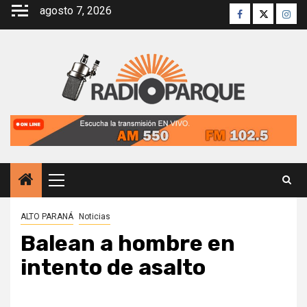
Saltar
agosto 7, 2026
Facebook
Twitter
Inst
al
contenido
Menú
principal
ALTO PARANÁ
Noticias
Balean a hombre en
intento de asalto