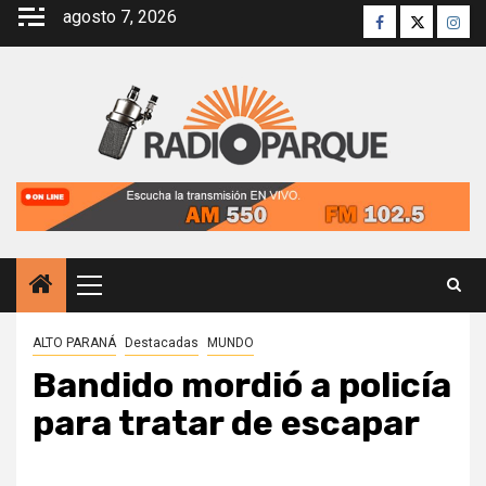
Saltar
agosto 7, 2026
Facebook
Twitter
Inst
al
contenido
Menú
principal
ALTO PARANÁ
Destacadas
MUNDO
Bandido mordió a policía
para tratar de escapar