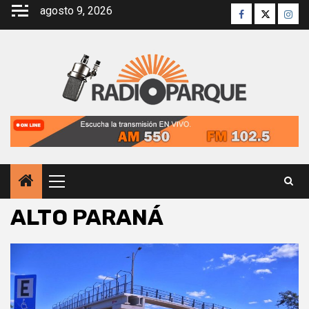
Saltar
agosto 9, 2026
Facebook
Twitter
Inst
al
contenido
Menú
principal
ALTO PARANÁ