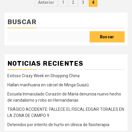
Paginación
Anterior
1
2
3
4
de
entradas
BUSCAR
Buscar
NOTICIAS RECIENTES
Exitoso Crazy Week en Shopping China
Hallan marihuana en cárcel de Minga Guazú
Escuela Inmaculado Corazón de María denuncia nuevo hecho
de vandalismo y robo en Hernandarias
TRÁGICO ACCIDENTE: FALLECE EL FISCAL EDGAR TORALES EN
LA ZONA DE CAMPO 9
Detenidos por intento de hurto en clínica de fisioterapia