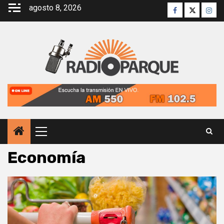
Saltar
agosto 8, 2026
Facebook
Twitter
Inst
al
contenido
Menú
principal
Economía