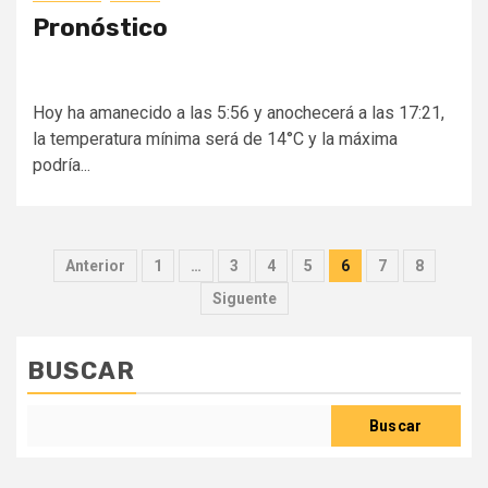
Pronóstico
Hoy ha amanecido a las 5:56 y anochecerá a las 17:21,
la temperatura mínima será de 14°C y la máxima
podría...
Paginación
Anterior
1
…
3
4
5
6
7
8
de
Siguente
entradas
BUSCAR
Buscar