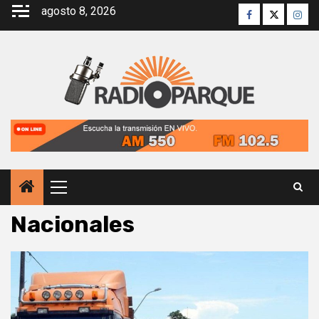
Saltar
agosto 8, 2026
Facebook
Twitter
Inst
al
contenido
Menú
principal
Nacionales