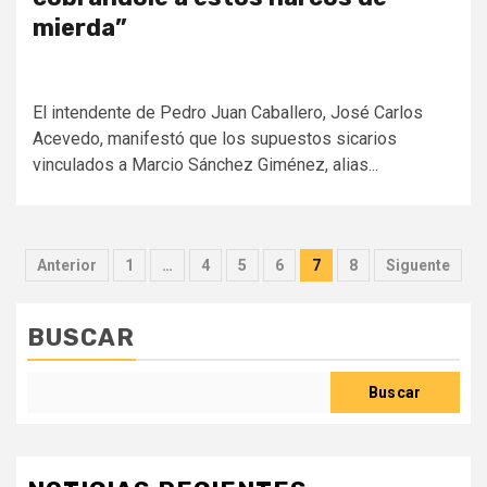
mierda”
El intendente de Pedro Juan Caballero, José Carlos
Acevedo, manifestó que los supuestos sicarios
vinculados a Marcio Sánchez Giménez, alias...
Paginación
Anterior
1
…
4
5
6
7
8
Siguente
de
entradas
BUSCAR
Buscar