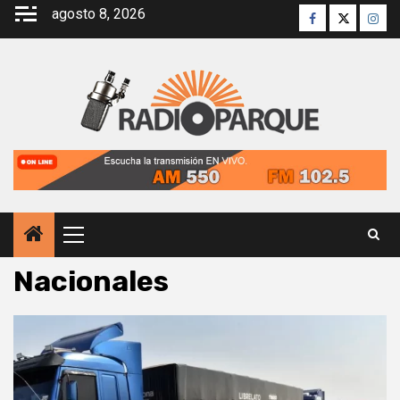
Saltar
agosto 8, 2026
Facebook
Twitter
Inst
al
contenido
Menú
principal
Nacionales