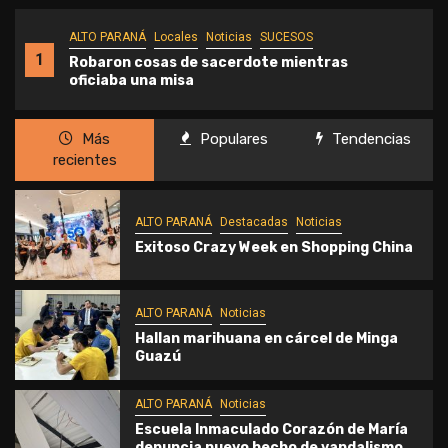
ALTO PARANÁ
Locales
Noticias
SUCESOS
1
Robaron cosas de sacerdote mientras
oficiaba una misa
Más
Populares
Tendencias
recientes
ALTO PARANÁ
Destacadas
Noticias
Exitoso Crazy Week en Shopping China
ALTO PARANÁ
Noticias
Hallan marihuana en cárcel de Minga
Guazú
ALTO PARANÁ
Noticias
Escuela Inmaculado Corazón de María
denuncia nuevo hecho de vandalismo