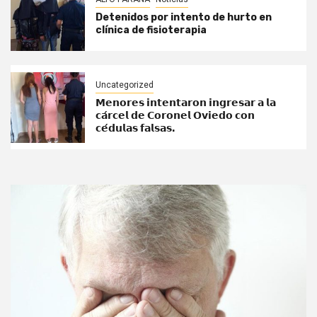
Detenidos por intento de hurto en
clínica de fisioterapia
Uncategorized
𝗠𝗲𝗻𝗼𝗿𝗲𝘀 𝗶𝗻𝘁𝗲𝗻𝘁𝗮𝗿𝗼𝗻 𝗶𝗻𝗴𝗿𝗲𝘀𝗮𝗿 𝗮 𝗹𝗮
𝗰𝗮́𝗿𝗰𝗲𝗹 𝗱𝗲 𝗖𝗼𝗿𝗼𝗻𝗲𝗹 𝗢𝘃𝗶𝗲𝗱𝗼 𝗰𝗼𝗻
𝗰𝗲́𝗱𝘂𝗹𝗮𝘀 𝗳𝗮𝗹𝘀𝗮𝘀.