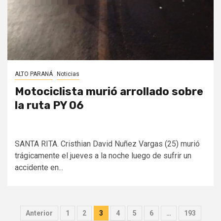
ALTO PARANÁ
Noticias
Motociclista murió arrollado sobre
la ruta PY 06
SANTA RITA. Cristhian David Nuñez Vargas (25) murió
trágicamente el jueves a la noche luego de sufrir un
accidente en...
Paginación
Anterior
1
2
3
4
5
6
…
193